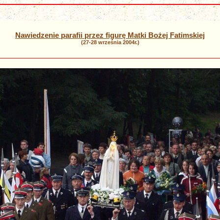
Nawiedzenie parafii przez figurę Matki Bożej Fatimskiej
(27-28 września 2004r.)