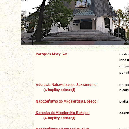
Porządek Mszy Św.:
niedzi
inne u
dni p
ponadt
Adoracja Najświętszego Sakramentu:
dni p
(w kaplicy adoracji)
niedzi
Nabożeństwo do Miłosierdzia Bożego:
piątki 
Koronka do Miłosierdzia Bożego:
codzi
(w kaplicy adoracji)