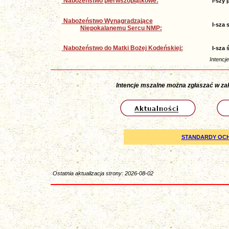
Nabożeństwo pierwszopiątkowe:
I-szy 
Nabożeństwo Wynagradzające
I-sza 
Niepokalanemu Sercu NMP:
Nabożeństwo do Matki Bożej Kodeńskiej:
I-sza 
Intencj
Intencje mszalne można zgłaszać w zakry
STANDARDY OCH
Ostatnia aktualizacja strony: 2026-08-02